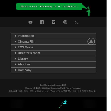
+ information
+ Cinema Film
更新状況 : 一覧
お知らせ : 一覧
+ EOS Movie
Wind-Cross
TV Program Cooperation
今月の 1枚
コラム
and Promotion Video
+ Director's room
AIR ZONE
EOS Movie index
EOS Movie に特化した映
Links
Document Recording Film
像制作に於ける
+ Library
WSF Technic Collections
EOS Movie の映像制作進
東乃次元
Wind-Cross
( East Dimension
MovieProject's・5 Plan's
Blue sky
風
ブルース
の
の
Cinema Film のサブチャンネル )
行に於ける一連の流れの
の詳細内容
+ About us
OMAEZAKI WAVERS &
AIR ZONE
解説 (ABC)
Windsurfing
Kiteboarding
Update status
Magic Lantern Blue Sky
Tournamemt
+ Company
東乃次元
"
会社概要
お問合せ
気象まめ知識
風とバーボーンとブルース
と・・・ "
ご利用規約・概要
サイトマップ
採用情報
Photo
Movie
プライバシーポリシー
Music
East Dimension Co since 1994
Copyright © 1994 – 2026 East Dimension Co All Rights Reserved.
掲載の記事・写真・動画・音楽・イラストなど、すべてのコンテンツの無断複写・転載・公衆送信等を禁じます。